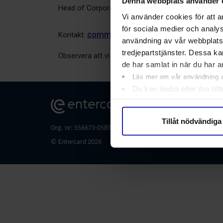
Denna webbplats använder 
Head of Corporate Communications
Vi använder cookies för att a
för sociala medier och analy
communication@entercard.com
Kontakt:
användning av vår webbplats
tredjepartstjänster. Dessa ka
Observera att vi endast besvarar förfrågningar från
de har samlat in när du har 
Läs mer om vår användning av
Du kan ändra eller dra til
Läs mer i vår
integritets
Entercard Group 
105 34 Stockholm
Sverige
Tillåt nödvändiga
Org. nr: 556673-0585
© Entercard 2026