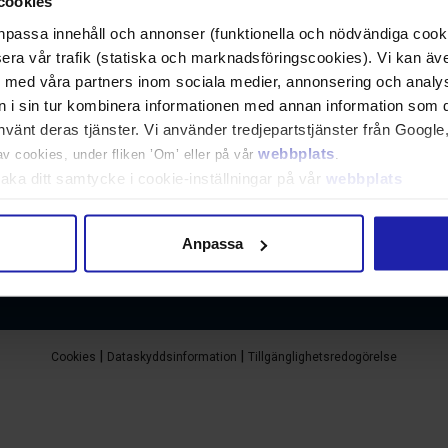
cookies
npassa innehåll och annonser (funktionella och nödvändiga cookie
sera vår trafik (statiska och marknadsföringscookies). Vi kan äv
 med våra partners inom sociala medier, annonsering och analy
n i sin tur kombinera informationen med annan information som du
 journalister.
använt deras tjänster. Vi använder tredjepartstjänster från Goog
webbplats
 cookies, under fliken ’Om’ eller på vår
.
lbaka ditt samtycke i cookie-inställningar på vår
webbplats
policy
om vilka vi är, hur du kontaktar oss och på vilket sätt vi 
AB
Våra produkter
Footer
Anpassa
Jobba hos oss
Menu
Cookies
Dataskyddsinformation
Tillgänglighetsredogörelse
Copyright
Menu