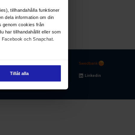
s), tillhandahålla funktioner
en dela information om din
s genom cookies från
 har tillhandahållit eller som
le, Facebook och Snapchat.
behandlar personuppgifter
Image
Kontakt
Tillåt alla
Image
Linkedin
Om oss