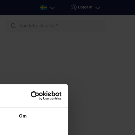
Image
Logga in
Country
menu
Netbank
menu
Om